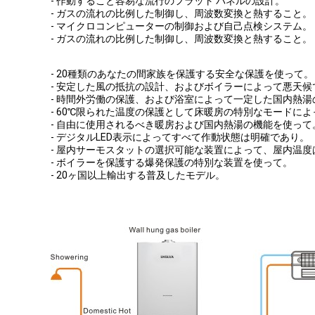
- 作動すること容易な流行のフラット パネルの設計。
- ガスの流れの比例した制御し、周波数変換と熱すること。
- マイクロコンピューターの制御および自己点検システム。
- ガスの流れの比例した制御し、周波数変換と熱すること。
- 20種類のあなたの間家族を保護する安全な保護を使って。
- 安定した風の抵抗の設計、およびボイラーによって悪天
- 時間外労働の保護、および浴室によって一定した国内熱湯
- 60℃限られた温度の保護として床暖房の特別なモードに
- 自由に使用されるべき暖房および国内熱湯の機能を使って
- デジタルLED表示によってすべて作動状態は明確であり。
- 屋内サーモスタットの選択可能な装置によって、屋内温度
- ボイラーを保護する爆発保護の特別な装置を使って。
- 20ヶ国以上輸出する普及したモデル。