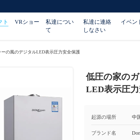
クト
VRショー
私達につい
私達に連絡
イベン
て
しなさい
ラーの風のデジタルLED表示圧力安全保護
低圧の家のガ
LED表示圧
起源の場所
中
ブランド名
Don