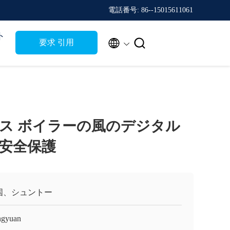
電話番号: 86--15015611061
ト


要求 引用
ス ボイラーの風のデジタル
力安全保護
国、シュントー
gyuan