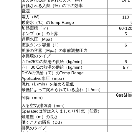
出力される評価されるガス（kw）
14.1
評価される入熱（%）の下の効率
電源
電力（W）
110
暖房水（℃）のTemp.Range
加熱面積（㎡）
60-12
ポンプ（m）の上昇
5
適用水圧（Mpa）
拡張タンク容量（L）
6
拡張の容器（Mpa）の事前調整圧力
水循環のタイプ
△T=25℃の熱湯の供給（kg/min）
8
△T=30℃の熱湯の供給（kg/min）
6.7
DHWの供給（℃）のTemp.Range
Applicative水圧（mpa）
流れ（L /min）を始める最低
最低によって閉められている流れ（L /min）
Gas&H
関係（mm）
入る空気/排気管（mm）
Sparatedは管は入りましたり/排気（任意）
煙道塵（m）の長さ
働くことの騒音（DB）
排気のタイプ