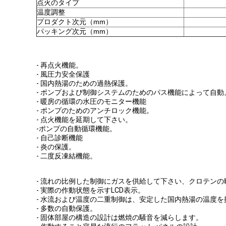
点火のタイプ
温度調整
プロダクト次元（mm）
パッキング次元（mm）
- 再点火機能。
- 風圧力安全保護
- 国内熱湯のための過熱保護。
- ポンプおよび制御システムのためのパス機能によって自動
- 暖房の循環の水圧のモニター機能
- ポンプのためのアンチロック機能。
- 点火機能を延期して下さい。
-ポンプの自動循環機能。
- 自己診断機能
- 炎の保護。
- 二度反凍結機能。
- 流れの比例した制御にガスを供給して下さい、クロテン
- 実際の作動状態を示すLCD表示。
- 水流および温度の二重制御は、安定した国内熱湯の温度を
- 多数の自動保護。
- 固体部屋の構造の設計は燃焼の騒音を減らします。