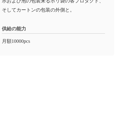
示および泡の包装来るポリ袋の各プロダクト、
そしてカートンの包装の外側と。
供給の能力
月額10000pcs