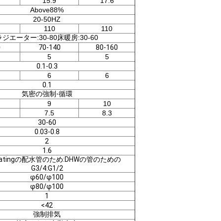
15.9
17.6
Above88%
20-50HZ
110
110
ラジエーター:30-80床暖房:30-60
0
70-140
80-160
5
5
0.1-0.3
6
6
0.1
気密の強制-循環
9
10
7.5
8.3
30-60
0.03-0.8
2
1.6
eatingの配水管のため:DHWの管のための
G3/4:G1/2
φ60/φ100
φ80/φ100
1
<42
強制排気