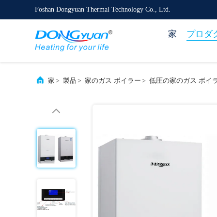
Foshan Dongyuan Thermal Technology Co., Ltd.
家
プロダ
家
>
製品
>
家のガス ボイラー
>
低圧の家のガス ボイ