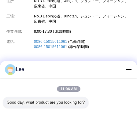
住所:
No.3 Depinの道、Xingtan、シュントー、フォーシャン、
広東省、中国
工場:
No.3 Depinの道、Xingtan、シュントー、フォーシャン、
広東省、中国
作業時間:
8:00-17:30 ( 北京時間)
電話:
0086-15015611061
(労働時間)
0086-15015611061
(非作業時間)
Foshan Shunde Dongyuan Thermal Technology
Lee
Co.,Ltd
住所:
No.3 Depin Road,
11:06 AM
Xingtan,Shunde,Foshan,Guangdong,China
電話:
Good day, what product are you looking for?
86-75-26363196
ファックス:
86-75-36363308
言語を変えて下さい