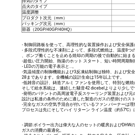
排気のタイプ
点火のタイプ
温度調整
プロダクト次元（mm）
パッキング次元（mm）
容器（20GP/40GP/40HQ）
- 制御回路板を使って、高理性的な装置操作および安全保護
- 多段式理性的な不凍剤によって、多段式燃焼は、温度8つ
、ポンプ働くことを止める焼却の周期の後で自動的に始ま
-超低い圧力開始、熱湯のホット スタート、短い時間周期
- LEDの万能の電子表示と…。
-気温傾度の制御機能および3反凍結制御は独特、および安
28まであります。全機械の設計生命は15年以上です。
-低雑音の設計、鋳造アルミ ファンを使用して、特別な燃
そして給水系統は、連続した騒音42 dicebelよりより少し
-発明のパテントの高周波電子反スケーリング装置および元のwi
設計は私達の条件のために適した製造のガスの壁掛けのスト
-完全なガスの空気予混合が付いているファン バーナーは
プロセスは先にそしてハイ リターン ライン温度（約57℃
- 調節:ボイラー出力は偉大な人のセットの暖房およびDH
ガスの消費の最適化。