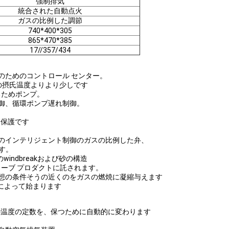
強制排気
統合された自動点火
ガスの比例した調節
740*400*305
865*470*385
17//357/434
のためのコントロール センター。
の摂氏温度よりより少しです
るためポンプ。
制御、循環ポンプ遅れ制御。
全保護です
焼のインテリジェント制御のガスの比例した弁、
です。
ndbreakおよび砂の構造
ーブ プロダクトに託されます。
理想の条件そうの近くのをガスの燃焼に凝縮与えます
）によって始まります
Wの温度の定数を、保つために自動的に変わります