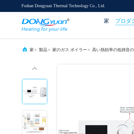
Foshan Dongyuan Thermal Technology Co., Ltd.
家
プロダ
家
>
製品
>
家のガス ボイラー
>
高い熱効率の低雑音の