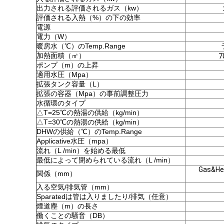
出力される評価されるガス（kw）
評価される入熱（%）の下の効率
電源
電力（W）
暖房水（℃）のTemp.Range
加熱面積（㎡）
7
ポンプ（m）の上昇
適用水圧（Mpa）
拡張タンク容量（L）
拡張の容器（Mpa）の事前調整圧力
水循環のタイプ
△T=25℃の熱湯の供給（kg/min）
△T=30℃の熱湯の供給（kg/min）
DHWの供給（℃）のTemp.Range
Applicative水圧（mpa）
流れ（L /min）を始める最低
最低によって閉められている流れ（L /min）
Gas&
関係（mm）
入る空気/排気管（mm）
Sparatedは管は入りましたり/排気（任意）
煙道塵（m）の長さ
働くことの騒音（DB）