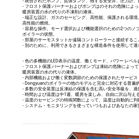
- 統合されたポンプ、拡張タンク、熱する安全弁、圧力計
- フロスト保護:バーナーおよびポンプはのそれの危険に
暖房装置の水の代りの不凍剤の液体。
- 端正な設計、ガスのセービング、高性能、保護される環境。
高性能の燃焼。
- 容易な操作。モード選択および機能選択のための2つのノ
ボイラーの状態。
- 部屋のサーモスタットか遠隔コントローラーと接続する
- 別のために、利用できるさまざまな構造条件を使用して適
- 色の多機能のLED表示の温度、働くモード、パワー レベ
- フロスト保護:バーナーおよびポンプは凍結の危険によ
暖房装置の水の代りの液体。
- 内部機能および働く変数調節のための保護されたサービス
- Dongyuanのボイラーの他のモデルと完全に対応する普遍
- 多数の安全装置は反凍結の保護を含む高い安全等級を、
- 時間および温度は中1週、暖房を楽しみ、自由に沢山与え
- 温度のセービングの特殊関数によって、温度は自動的に判
- システム・モニタリングを使っていつもおよびあなたの