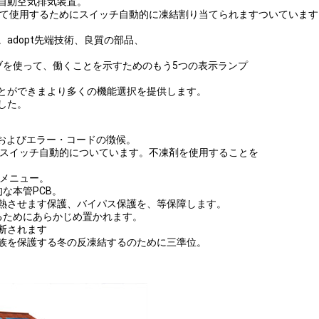
、自動空気排気装置。
よって使用するためにスイッチ自動的に凍結割り当てられますついています
adopt先端技術、良質の部品、
ブを使って、働くことを示すためのもう5つの表示ランプ
ことができまより多くの機能選択を提供します。
した。
ルおよびエラー・コードの徴候。
ってスイッチ自動的についています。不凍剤を使用することを
 メニュー。
的な本管PCB。
過熱させます保護、バイパス保護を、等保障します。
るためにあらかじめ置かれます。
断されます
家族を保護する冬の反凍結するのために三準位。