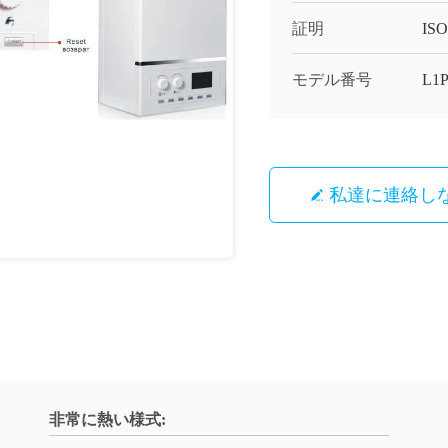
証明
ISO
モデル番号
L1
私達に連絡し
非常に熱い様式: