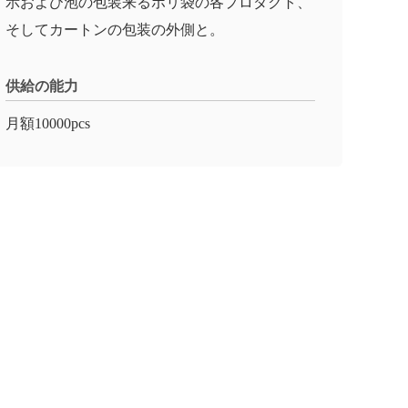
示および泡の包装来るポリ袋の各プロダクト、
そしてカートンの包装の外側と。
供給の能力
月額10000pcs