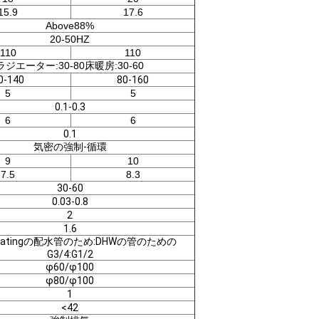
15.9
17.6
Above88%
20-50HZ
110
110
ラジエーター:30-80床暖房:30-60
0-140
80-160
5
5
0.1-0.3
6
6
0.1
気密の強制-循環
9
10
7.5
8.3
30-60
0.03-0.8
2
1.6
Heatingの配水管のため:DHWの管のための
G3/4:G1/2
φ60/φ100
φ80/φ100
1
<42