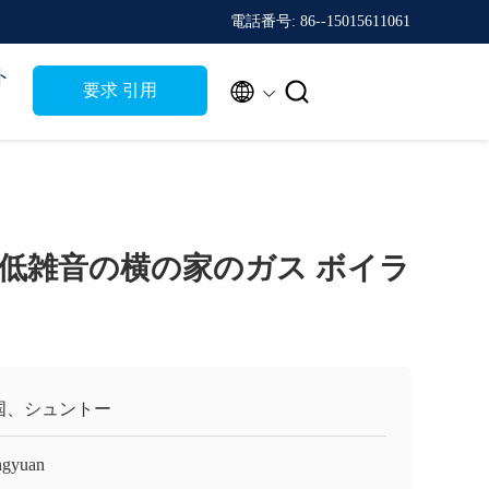
電話番号: 86--15015611061
ト


要求 引用
低雑音の横の家のガス ボイラ
国、シュントー
gyuan