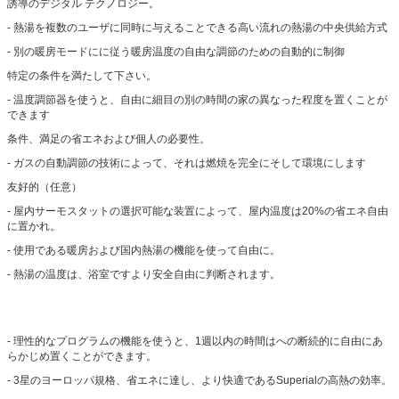
誘導のデジタル テクノロジー。
- 熱湯を複数のユーザに同時に与えることできる高い流れの熱湯の中央供給方式
- 別の暖房モードにに従う暖房温度の自由な調節のための自動的に制御
特定の条件を満たして下さい。
- 温度調節器を使うと、自由に細目の別の時間の家の異なった程度を置くことが
できます
条件、満足の省エネおよび個人の必要性。
- ガスの自動調節の技術によって、それは燃焼を完全にそして環境にします
友好的（任意）
- 屋内サーモスタットの選択可能な装置によって、屋内温度は20%の省エネ自由
に置かれ。
- 使用である暖房および国内熱湯の機能を使って自由に。
- 熱湯の温度は、浴室ですより安全自由に判断されます。
- 理性的なプログラムの機能を使うと、1週以内の時間はへの断続的に自由にあ
らかじめ置くことができます。
- 3星のヨーロッパ規格、省エネに達し、より快適であるSuperialの高熱の効率。