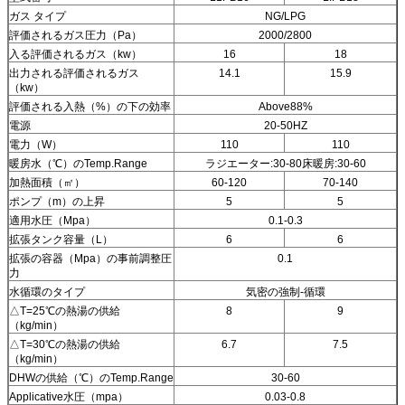
ガス タイプ
NG/LPG
評価されるガス圧力（Pa）
2000/2800
入る評価されるガス（kw）
16
18
出力される評価されるガス
14.1
15.9
（kw）
評価される入熱（%）の下の効率
Above88%
電源
20-50HZ
電力（W）
110
110
暖房水（℃）のTemp.Range
ラジエーター:30-80床暖房:30-60
加熱面積（㎡）
60-120
70-140
ポンプ（m）の上昇
5
5
適用水圧（Mpa）
0.1-0.3
拡張タンク容量（L）
6
6
拡張の容器（Mpa）の事前調整圧
0.1
力
水循環のタイプ
気密の強制-循環
△T=25℃の熱湯の供給
8
9
（kg/min）
△T=30℃の熱湯の供給
6.7
7.5
（kg/min）
DHWの供給（℃）のTemp.Range
30-60
Applicative水圧（mpa）
0.03-0.8