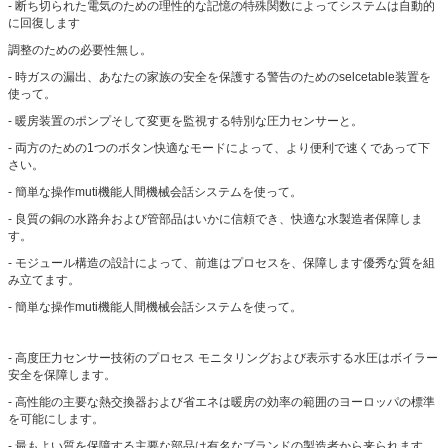
- 断ち切られた電気のための理性的な記憶の特殊関数によってシステムは自動的
に回復します
調整のための必要性無し。
- 時ガスの漏出、あなたの家族の安全を保護する警告のためのselcetable装置を
使って。
- 暖房装置のポンプそして変更を監視する特別な圧力センサーと。
- 両方のための1つのボタン快適なモードによって、より便利で速くであって下
さい。
- 簡単な操作muti機能人間機械会話システムを使って。
- 良質の銅の水路弁および管部品はいかに信頼でき、快適な水製造者保障しま
す。
- モジュール構造の設計によって、前進はプロセスを、保障します優秀な質を組
み立てます。
- 簡単な操作muti機能人間機械会話システムを使って。
- 高度圧力センサー技術のプロセス モニタリングおよび表示する水圧はボイラー
安全を保障します。
- 高性能の主要な熱交換器および省エネは暖房の効率の範囲のヨーロッパの標準
を可能にします。
- 最もよい質を保障する主要な部品は有名なブランドの製造者から来られます。