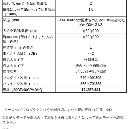
流れ（L /min）を始める最低
2
最低によって閉められている流れ
1.6
（L /min）
関係（mm）
Gas&Heatingの配水管のため:DHWの管のた
めのG3/4:G1/2
入る空気/排気管（mm）
φ60/φ100
Sparatedは管は入りましたり/排
φ80/φ100
気（任意）
煙道塵（m）の長さ
1
働くことの騒音（DB）
<42
排気のタイプ
強制排気
点火のタイプ
統合された自動点火
温度調整
ガスの比例した調節
プロダクト次元（mm）
740*400*305
パッキング次元（mm）
865*470*385
容器（20GP/40GP/40HQ）
17//357/434
- ヨーロッパ プロダクトに従う先端技術および出現の設計の採用。操作
規則的なモードか低温の下で温度を正確に置くことによって暖房モードを調節し
て下さい