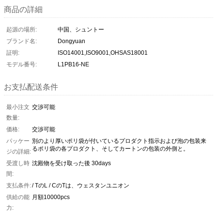
商品の詳細
起源の場所:
中国、シュントー
ブランド名:
Dongyuan
証明:
ISO14001,ISO9001,OHSAS18001
モデル番号:
L1PB16-NE
お支払配送条件
最小注文
交渉可能
数量:
価格:
交渉可能
パッケー
別のより厚いポリ袋が付いているプロダクト指示および泡の包装来
るポリ袋の各プロダクト、そしてカートンの包装の外側と。
ジの詳細:
受渡し時
沈殿物を受け取った後 30days
間:
支払条件:
/ TのL / CのTは、ウェスタンユニオン
供給の能
月額10000pcs
力: