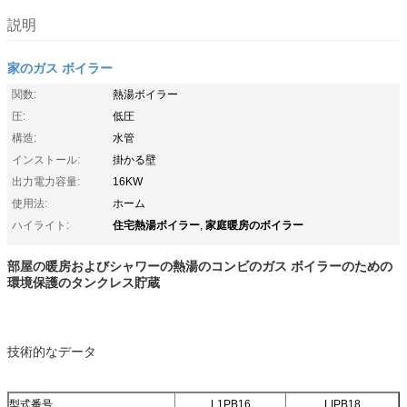
説明
家のガス ボイラー
関数:
熱湯ボイラー
圧:
低圧
構造:
水管
インストール:
掛かる壁
出力電力容量:
16KW
使用法:
ホーム
住宅熱湯ボイラー
家庭暖房のボイラー
ハイライト:
,
部屋の暖房およびシャワーの熱湯のコンビのガス ボイラーのための
環境保護のタンクレス貯蔵
技術的なデータ
型式番号
L1PB16
LIPB18