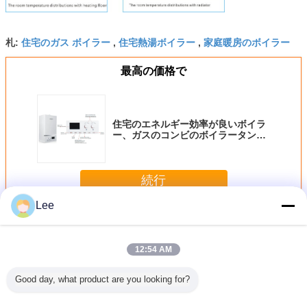
住宅のガス ボイラー
住宅熱湯ボイラー
家庭暖房のボイラー
札:
,
,
最高の価格で
住宅のエネルギー効率が良いボイラ
ー、ガスのコンビのボイラータンク
レス貯蔵
続行
Lee
家のガス ボイラー
多く
12:54 AM
Good day, what product are you looking for?
器装置と
暖房のための住宅
高い熱効率の低雑
デジタル表示装置
熱するお
操作の家
のガス ボイラーの
音の横の家のガス
の家庭暖房のボイ
熱湯のた