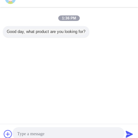
お問い合わせ
エネルギー効率 ガスの壁吊りボイラー 変数次元
1:36 PM
お問い合わせ
Good day, what product are you looking for?
6 / 24
言語を変えて下さい
Japanese
ホーム
|
私達について
|
私達に連絡しなさい
|
地図
|
プライバシーポリシー
デスクトップの眺め
Copyright © 2019 - 2026 Foshan Dongyuan Thermal Technology Co., Ltd..
All rights reserved.
チャット
見積依頼