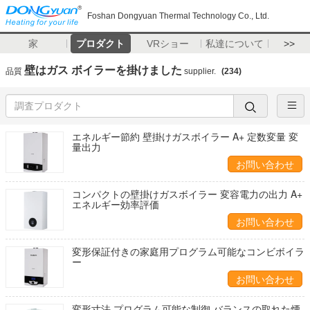
Foshan Dongyuan Thermal Technology Co., Ltd.
家
プロダクト
VRショー
私達について
>>
壁はガス ボイラーを掛けました
品質
supplier.
(234)
エネルギー節約 壁掛けガスボイラー A+ 定数変量 変
量出力
お問い合わせ
コンパクトの壁掛けガスボイラー 変容電力の出力 A+
エネルギー効率評価
お問い合わせ
変形保証付きの家庭用プログラム可能なコンビボイラ
ー
お問い合わせ
変形寸法 プログラム可能な制御 バランスの取れた煙