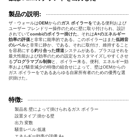
製品の説明:
ザ・ウォールは
OEM
からの
ガス ボイラーを
である便利および
ユーザー フレンドリー操作のために壁に取り付けられ、設計
されていて
combiのボイラー掛けた
。それは
A+のエネルギー
効率の評価
と非常に能率的である。このボイラーはまた
低雑音
のレベル
と非常に静か、である。それに取付け、維持すること
を容易にする
釣り合った煙道
システムがある。プラスはそれを
最大性能および効率のための設定をカスタマイズしやすくさせ
る
プログラマブル制御
と、ボイラー来る。便利、エネルギー効
率および騒音減少の特徴の組合せによって、壁はOEMからの
ガス ボイラーをであるあらゆる自家所有者のための優秀な選
択掛けた。
特徴:
製品名:壁によって掛けられるガス ボイラー
設置タイプ:掛かる壁
出力:変数
騒音レベル:低速
エネルギー効率の評価:A+