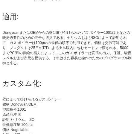
適用:
DongyuanまたはOEMからの壁に取り付けられたガス ボイラー1001はあなたの
暖房必要性のための完全な選択である。セリウムおよびISOによって証明され
て、ガス ボイラーは100pcsの最低の順序で利用できる。価格は交渉可能であ
り、プロダクトは25日のT/T.による支払以内に包むカートンで渡される。5000
までPC/月の供給の能力によって、このガス ボイラーは変倍の出力、保証、騒音
レベルおよび次元を提供する。それはまた容易な操作のためのプログラマブル制
御と来る。
カスタム化:
壁によって掛けられるガス ボイラー
銘柄:Dongyuan/OEM
型式番号:1001
原産地:中国
証明:セリウム、ISO
最低順序量:100pcs
価格:Nogotiable