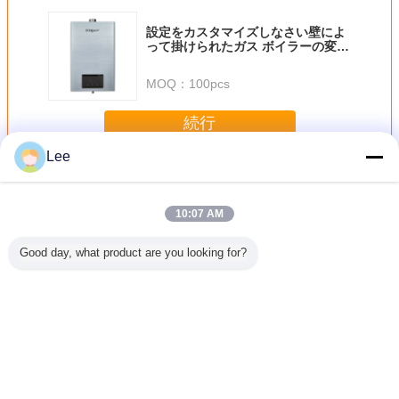
設定をカスタマイズしなさい壁によ
って掛けられたガス ボイラーの変数
がOEMを出力した
MOQ：
100pcs
続行
Lee
壁はガス ボイラーを掛けました
多く
10:07 AM
Good day, what product are you looking for?
ランド オ
プロフェッショナ
壁掛け冷却ガスボ
LPGガスウォータ
壁に取り
イド 工場
ル メーカー 卸売
イラー 家庭用暖房
ーヒーター デジタ
たガス燃
ガス用 ウ
オーダーメイド デ
と温水の両方
ル制御付き天然排
ボイラー
ヒーター
ジタル 温度制御
気
射熱のた
ガス 給水器
ラーを掛
言語を変えて下さい
Japanese