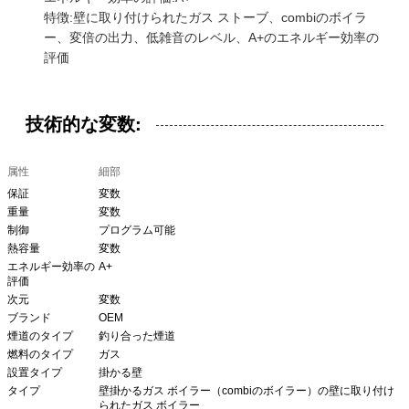
特徴:壁に取り付けられたガス ストーブ、combiのボイラ
ー、変倍の出力、低雑音のレベル、A+のエネルギー効率の
評価
技術的な変数:
属性
細部
保証
変数
重量
変数
制御
プログラム可能
熱容量
変数
エネルギー効率の
A+
評価
次元
変数
ブランド
OEM
煙道のタイプ
釣り合った煙道
燃料のタイプ
ガス
設置タイプ
掛かる壁
タイプ
壁掛かるガス ボイラー（combiのボイラー）の壁に取り付け
られたガス ボイラー