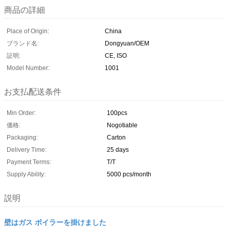
商品の詳細
Place of Origin:
China
ブランド名:
Dongyuan/OEM
証明:
CE, ISO
Model Number:
1001
お支払配送条件
Min Order:
100pcs
価格:
Nogotiable
Packaging:
Carton
Delivery Time:
25 days
Payment Terms:
T/T
Supply Ability:
5000 pcs/month
説明
壁はガス ボイラーを掛けました