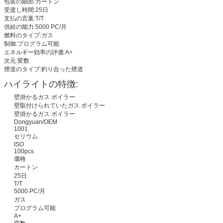
包装の細部:カートン
受渡し時間:25日
支払の言葉:T/T
供給の能力:5000 PC/月
燃料のタイプ:ガス
制御:プログラム可能
エネルギー効率の評価:A+
次元:変数
煙道のタイプ:釣り合った煙道
ハイライトの特徴:
壁掛かるガス ボイラー
壁取付けられていたガス ボイラー
壁掛かるガス ボイラー
Dongyuan/OEM
1001
セリウム
ISO
100pcs
価格
カートン
25日
T/T
5000 PC/月
ガス
プログラム可能
A+