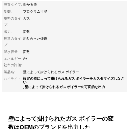
設置タイプ:
掛かる壁
制御:
プログラム可能
燃料のタイ
ガス
プ:
出力:
変数
煙道のタイ
釣り合った煙道
プ:
温水容量:
変数
エネルギー
A+
効率の評価:
製品名:
壁によって掛けられるガス ボイラー
設定の壁によって掛けられるガス ボイラーをカスタマイズしなさ
ハイライト:
い
壁によって掛けられるガス ボイラーの可変的な出力
,
壁によって掛けられたガス ボイラーの変
数はOEMのブランドを出力した