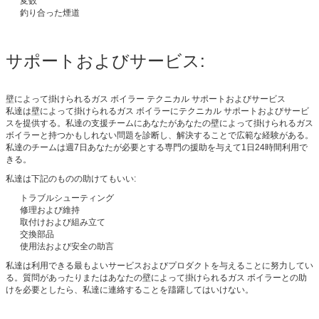
変数
釣り合った煙道
サポートおよびサービス:
壁によって掛けられるガス ボイラー テクニカル サポートおよびサービス
私達は壁によって掛けられるガス ボイラーにテクニカル サポートおよびサービ
スを提供する。私達の支援チームにあなたがあなたの壁によって掛けられるガス
ボイラーと持つかもしれない問題を診断し、解決することで広範な経験がある。
私達のチームは週7日あなたが必要とする専門の援助を与えて1日24時間利用で
きる。
私達は下記のものの助けてもいい:
トラブルシューティング
修理および維持
取付けおよび組み立て
交換部品
使用法および安全の助言
私達は利用できる最もよいサービスおよびプロダクトを与えることに努力してい
る。質問があったりまたはあなたの壁によって掛けられるガス ボイラーとの助
けを必要としたら、私達に連絡することを躊躇してはいけない。