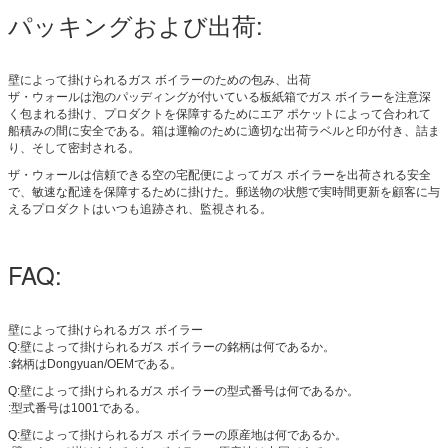
パッキングおよび出荷:
壁によって掛けられるガス ボイラーのための包み、出荷
ザ・ウォールは泡のパッディングが付いている板紙箱でガス ボイラーを注意深
く包まれる掛け、プロダクトを保障するためにエア ポケットによって合われて
船積みの間に安全である。箱は運輸のために適切な出荷ラベルと印が付き、詰ま
り、そして密封される。
ザ・ウォールは信頼できる空の宅配便によってガス ボイラーを出荷される安全
で、敏速な配達を保障するために掛けた。郵送物の状態で実時間更新を顧客に与
えるプロダクトはいつも追跡され、監視される。
FAQ:
壁によって掛けられるガス ボイラー
Q:壁によって掛けられるガス ボイラーの銘柄は何であるか。
:銘柄はDongyuan/OEMである。
Q:壁によって掛けられるガス ボイラーの型式番号は何であるか。
:型式番号は1001である。
Q:壁によって掛けられるガス ボイラーの原産地は何であるか。