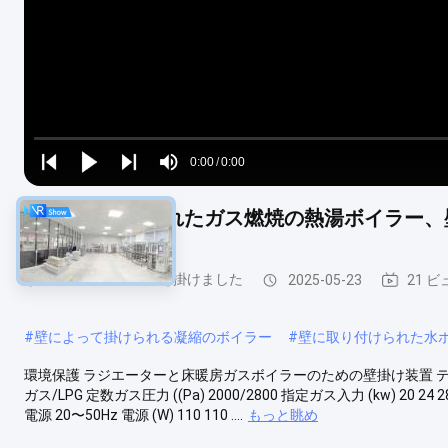
Loaded
:
0%
0:00
/
0:00
Play
Play
Play
Mute
Current
Duration
next
next
壁に取り付けられたガス燃焼の熱湯ボイラー、
Time
壁はガス ボイラーを掛けました
2025-05-23
21 ビ
#
壁によって掛けられる凝縮のボイラー
#
壁に取り付けられた水
環境保護 ラジエーターと床暖房ガスボイラーのための壁掛け装置 テクニカルデ
ガス/LPG 定数ガス圧力 ((Pa) 2000/2800 指定ガス入力 (kw) 20 24 
電源 20〜50Hz 電源 (W) 110 110 ....
もっと眺め