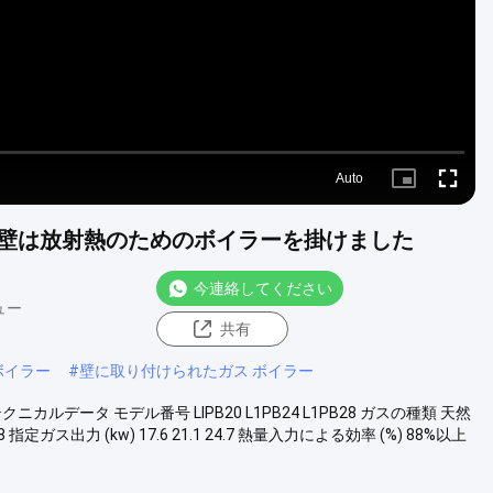
Auto
Picture-
Fullscre
in-
Picture
壁は放射熱のためのボイラーを掛けました
今連絡してください
ュー
共有
ボイラー
#
壁に取り付けられたガス ボイラー
ータ モデル番号 LIPB20 L1PB24 L1PB28 ガスの種類 天然
28 指定ガス出力 (kw) 17.6 21.1 24.7 熱量入力による効率 (%) 88%以上