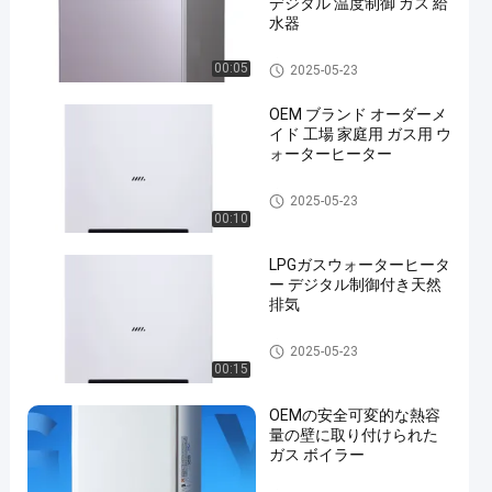
デジタル 温度制御 ガス 給
水器
壁はガス ボイラーを掛けまし
00:05
2025-05-23
た
OEM ブランド オーダーメ
イド 工場 家庭用 ガス用 ウ
ォーターヒーター
en
壁はガス ボイラーを掛けまし
2025-05-23
た
00:10
LPGガスウォーターヒータ
ー デジタル制御付き天然
排気
壁はガス ボイラーを掛けまし
2025-05-23
た
00:15
OEMの安全可変的な熱容
量の壁に取り付けられた
ガス ボイラー