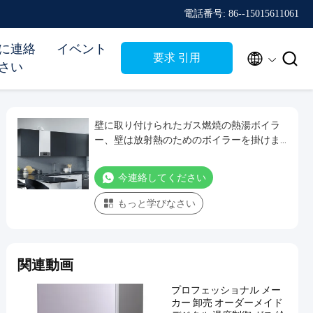
電話番号: 86--15015611061
に連絡
イベント


要求 引用
さい
壁に取り付けられたガス燃焼の熱湯ボイラ
ー、壁は放射熱のためのボイラーを掛けま
した
今連絡してください
もっと学びなさい
関連動画
プロフェッショナル メー
カー 卸売 オーダーメイド