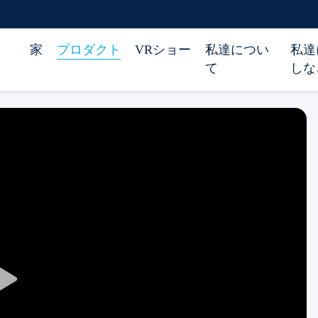
家
プロダクト
VRショー
私達につい
私達
て
しな
Play
Video