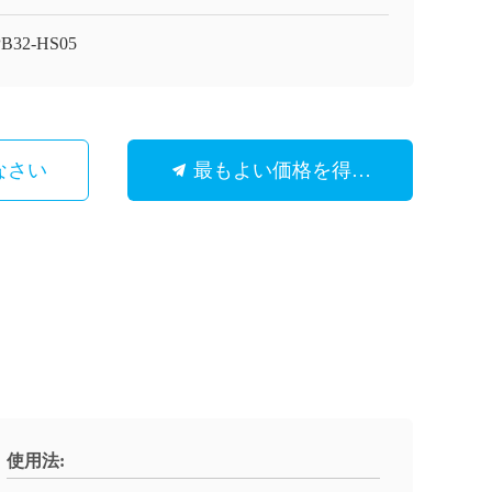
PB32-HS05
なさい
最もよい価格を得なさい
使用法: