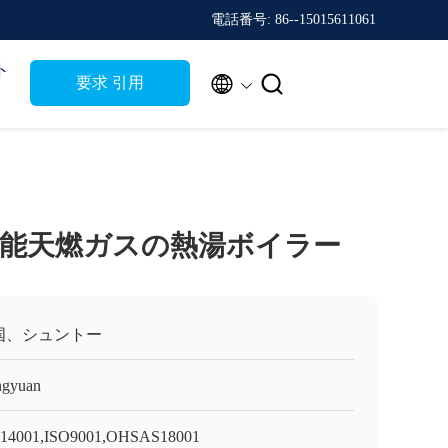
電話番号: 86--15015611061
ト


要求 引用
能天燃ガスの熱湯ボイラー
国、シュントー
gyuan
14001,ISO9001,OHSAS18001