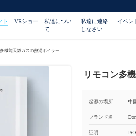
クト
VRショー
私達につい
私達に連絡
イベン
て
しなさい
多機能天燃ガスの熱湯ボイラー
リモコン多機
起源の場所
中
ブランド名
Don
証明
ISO