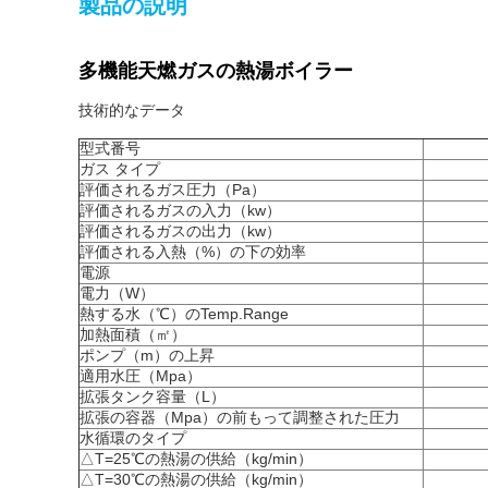
製品の説明
多機能天燃ガスの熱湯ボイラー
技術的なデータ
型式番号
ガス タイプ
評価されるガス圧力（Pa）
評価されるガスの入力（kw）
評価されるガスの出力（kw）
評価される入熱（%）の下の効率
電源
電力（W）
熱する水（℃）のTemp.Range
加熱面積（㎡）
ポンプ（m）の上昇
適用水圧（Mpa）
拡張タンク容量（L）
拡張の容器（Mpa）の前もって調整された圧力
水循環のタイプ
△
T=25℃の熱湯の供給（kg/min）
△
T=30℃の熱湯の供給（kg/min）