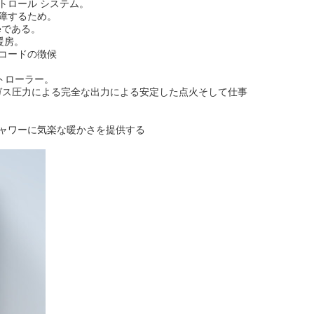
トロール システム。
保障するため。
eである。
暖房。
・コードの徴候
トローラー。
入口のガス圧力による完全な出力による安定した点火そして仕事
シャワーに気楽な暖かさを提供する