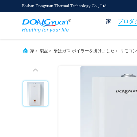
Foshan Dongyuan Thermal Technology Co., Ltd.
家
プロダ
家
>
製品
>
壁はガス ボイラーを掛けました
>
リモコン