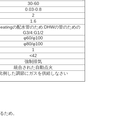
30-60
0.03-0.8
2
1.6
Heatingの配水管のため:DHWの管のための
G3/4:G1/2
φ60/φ100
φ80/φ100
1
<42
強制排気
統合された自動点火
比例した調節にガスを供給しなさい
するため。