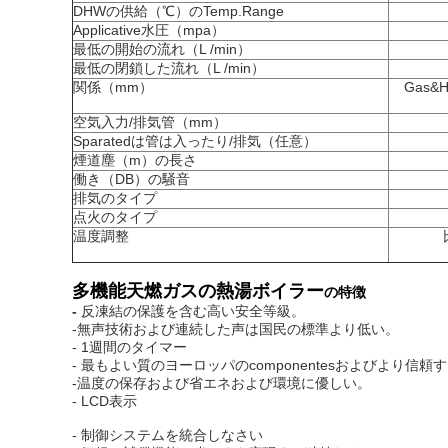
DHWの供給（℃）のTemp.Range
Applicative水圧（mpa）
最低の開始の流れ（L /min）
最低の閉鎖した流れ（L /min）
関係（mm）
Gas&
空気入力/排気管（mm）
Sparatedは管は入ったり/排気（任意）
煙道塵（m）の長さ
働き（DB）の騒音
排気のタイプ
点火のタイプ
温度調整
多機能天燃ガスの熱湯ボイラー
の特徴
-
反凍結の保護を含む高い安全等級。
-無声技術および連続した声は国民の標準より低い。
- 1週間のタイマー
- 最もよい質の
ヨーロッパの
componentesおよびより信頼
-温度の保存および省エネおよび環境に優しい。
- LCD表示
- 制御システムを統合しなさい