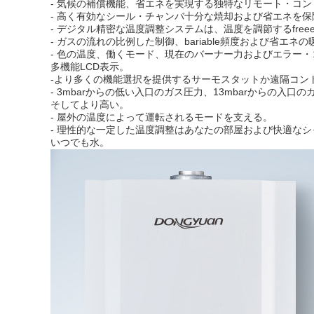
- 気候の補償機能、省エネを実現する独特なリモート・コン
- 高く有効なシール・チャンバ十分な焼却および省エネを
- デジタル精密な温度調整システムは、温度を調節するfree
- ガスの流れの比例した制御、bariable頻度および省エネの
- 色の温度、働くモード、現在のバーナー力およびエラー
多機能LCD表示。
-より多くの機能選択を提供するサーモスタットか遠隔コン
- 3mbarからの低い入口のガス圧力、13mbarからの
そしてより高い。
- 屋外の温度によって運転されるモードを支える。
- 理性的な一定した温度調整はあなたの部屋および快適な
いつでも水。