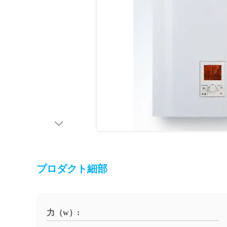
プロダクト細部
力（w）: