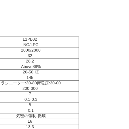
L1PB32
NG/LPG
2000/2800
32
28.2
Above88%
20-50HZ
145
ラジエーター:30-80床暖房:30-60
200-300
7
0.1-0.3
8
0.1
気密の強制-循環
16
13.3