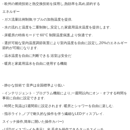
- 欧州の燃焼技術と熱交換技術を採用し,熱効率を高め,節約する
エネルギー
- ガス流量比例制御,サブルの加熱温度を提供.
- 水の流れと温度を二重制御し,安定した家庭用温水温度を提供します.
- 床暖房の特殊モードで 60°C 制限温度保護,より快適です.
- 選択可能な室内温度調節装置により室内温度を自由に設定し,20%のエネルギー
節約が可能になります.
- 温水温度を自由に判断できる 浴室は安全だ
- 暖房と家庭用温水を自由に使用する機能
- 静かな技術で 音声は全国標準より低い
- インテリジェント・プログラム機能により,一週間以内にオン・オフする時間を
事前に自由に設定できます.
- 時間と気温は1週間前に設定されます. 暖房とシャワーを自由に楽しむ.
- 指示ライト,ノブで耐久的な操作を伴う繊細なLEDディスプレイ.
スイッチ操作,簡単に開いた操作カバー)
- LEDディスプレイを表示し,光,毛皮を操作できるタッチスイッチ.