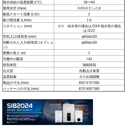
熱水供給の温度範囲 ((°C)
30〜60
適用水圧 (mpa)
0.03-0 だった8
最低スタート流量 (L/分)
2
最小閉流量 (L/min)
1.6
コネクション (mm)
ガス・給水管の場合は:G3/4 熱水管の場合
は:G1/2
空気入口/排気管 (mm)
φ60/φ100
切断された入力/排気管 (オプショ
φ80/φ100
ン)
煙塵の長さ (m)
1
労働中の騒音
<42
排気体型
強制排気
点火型
自動点火装置
温度制御
ガス比例調整
商品の寸法 (mm)
855*470*390
パッケージの寸法 (mm)
870*495*390