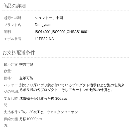
商品の詳細
起源の場所:
シュントー、中国
ブランド名:
Dongyuan
証明:
ISO14001,ISO9001,OHSAS18001
モデル番号:
L1PB32-NA
お支払配送条件
最小注文
交渉可能
数量:
価格:
交渉可能
パッケー
別のより厚いポリ袋が付いているプロダクト指示および泡の包装来
るポリ袋の各プロダクト、そしてカートンの包装の外側と。
ジの詳細:
受渡し時
沈殿物を受け取った後 30days
間:
支払条件:
/ TのL / CのTは、ウェスタンユニオン
供給の能
月額10000pcs
力: