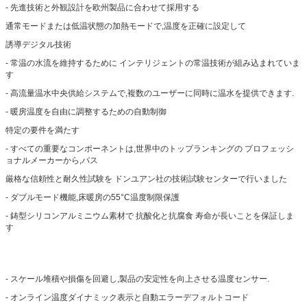
- 先進技術と外観設計を欧州製品に合わせて採用する
通常モードまたは低温状態の加熱モードで,温度を正確に設定して
誘導デジタル技術
- 常温の水流を維持するために インテリジェントの常温技術が組み込まれていま
す
- 高流量温水中央供給システムで,複数のユーザーに同時に温水を提供できます.
- 暖房温度を自由に調整するための自動制御
特定の要件を満たす
- すべての重要なコンポーネントは,世界中のトップランキングの プロフェッシ
ョナルメーカーから,パス
厳格な信頼性と耐久性試験を ドンユアン社の技術試験センターで行いました
- ダブルモード機能,床暖房の55°C温度制限保護
- 鋳型シリコンアルミニウム素材で 抗酸化と抗腐食 寿命が長いことを保証しま
す
- スケール堆積や損傷を回避し,製品の安定性を向上させる温度センサー.
- オンライン温度ダイナミック表示と自動エラーデフォルトコード