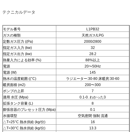
テクニカルデータ
モデル番号
L1PB32
ガスの種類
天然ガス/LPG
定数ガス圧力 ((Pa)
2000/2800
指定ガス入力 (kw)
32
指定ガス出力 (kw)
28.2
熱量入力による効率 (%)
88%以上
電源
20〜50Hz
電源 (W)
145
熱水の温度範囲 ((°C)
ラジエーター:30-80 床暖房:30-60
暖房面積 (m2)
200〜300
ポンプの上昇
7
適用 水圧 (Mpa)
0.1-0. わかった3
拡張タンク容量 (L)
8
膨張容器のプレセット圧力 (Mpa)
0.1
水循環型
空気密閉 強制 流通
△T=25°C 熱水供給 (kg/分)
16
△T=30°C 熱水供給 (kg/分)
13.3