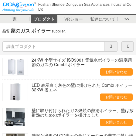
Foshan Shunde Dongyuan Gas Appliances Industrial Co.,
Ltd.
家
プロダクト
VRショー
私達について
>>
家のガス ボイラー
品質
supplier.
24KW 小型サイズ ISO9001 電気水ボイラーの温度調
節のガスの Combi ボイラー
お問い合わせ
LED 表示白く灰色の壁に掛けられた Combi ボイラー
32KW 省エネ
お問い合わせ
壁に取り付けられたガス燃焼の熱湯ボイラー、壁は放
射熱のためのボイラーを掛けました
お問い合わせ
贅沢な出現のLCD表示のラジエーターの非常に熱い様