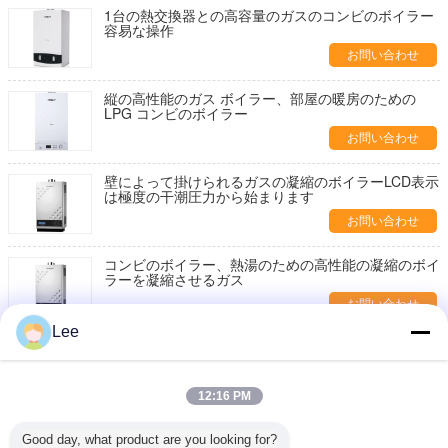
1台の熱交換器との高容量のガスのコンビのボイラー
容易な操作
お問い合わせ
縦の高性能のガス ボイラー、部屋の暖房のための
LPG コンビのボイラー
お問い合わせ
壁によって掛けられるガスの凝縮のボイラーLCD表示
は極度の干潮圧力から始まります
お問い合わせ
コンビのボイラー、熱湯のための高性能の凝縮のボイ
ラーを凝縮させるガス
お問い合わせ
Lee
低雑音のガスの凝縮のボイラーは自動的に
740*430*320次元を制御します
お問い合わせ
12:16 PM
省エネのガス燃焼の凝縮のボイラー、ガスの給湯装置
Good day, what product are you looking for?
のボイラー デジタル表示装置