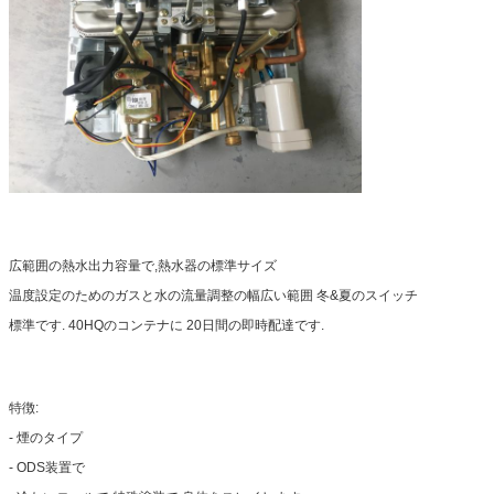
広範囲の熱水出力容量で,熱水器の標準サイズ
温度設定のためのガスと水の流量調整の幅広い範囲 冬&夏のスイッチ
標準です. 40HQのコンテナに 20日間の即時配達です.
特徴:
- 煙のタイプ
- ODS装置で