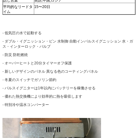
話し言葉
英語,中国,ロシア
平均的なリードタ
15〜20日
イム
- 低気圧の水で起動する
- ダブル・イグニッション・ピン 水制御 自動インパルスイグニッション 水・ガ
ス・インターロック・バルブ
- 防災 防乾燃焼
- オーバーヒートと20分タイマーオフ保護
- 新しいデザインのパネル 異なる色のコーティングパネル
- 冬夏のスイッチでガソリン節約
- パルスイグニターは1年以内にバッテリーを稼働させる
- 優れた熱交換機により効率的に熱を吸収します
- 特別冷や温水コンバーター