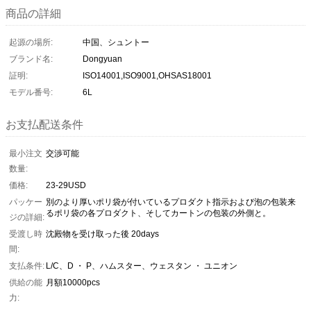
商品の詳細
起源の場所:
中国、シュントー
ブランド名:
Dongyuan
証明:
ISO14001,ISO9001,OHSAS18001
モデル番号:
6L
お支払配送条件
最小注文
交渉可能
数量:
価格:
23-29USD
パッケー
別のより厚いポリ袋が付いているプロダクト指示および泡の包装来
るポリ袋の各プロダクト、そしてカートンの包装の外側と。
ジの詳細:
受渡し時
沈殿物を受け取った後 20days
間:
支払条件:
L/C、D ・ P、ハムスター、ウェスタン ・ ユニオン
供給の能
月額10000pcs
力: