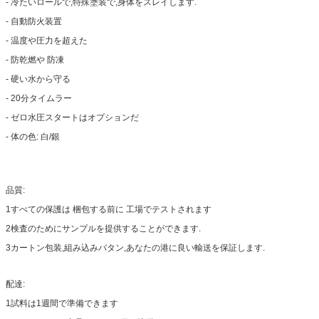
- 冷たいロールで,特殊塗装で,身体をスレイします.
- 自動防火装置
- 温度や圧力を超えた
- 防乾燃や 防凍
- 硬い水から守る
- 20分タイムラー
- ゼロ水圧スタートはオプションだ
- 体の色: 白/銀
品質:
1すべての保護は 梱包する前に 工場でテストされます
2検査のためにサンプルを提供することができます.
3カートン包装,組み込みバタン,あなたの港に良い輸送を保証します.
配達:
1試料は1週間で準備できます