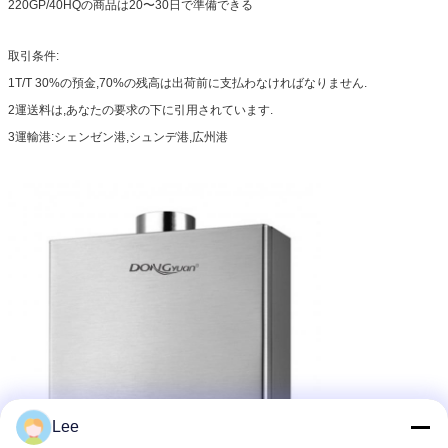
220GP/40HQの商品は20〜30日で準備できる
取引条件:
1T/T 30%の預金,70%の残高は出荷前に支払わなければなりません.
2運送料は,あなたの要求の下に引用されています.
3運輸港:シェンゼン港,シュンデ港,広州港
Lee