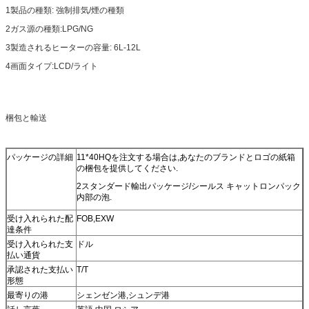
1製品の種類: 強制排気/煙の種類
2ガス源の種類:LPG/NG
3製造されるヒーターの容量: 6L-12L
4画面タイプ:LCD/ライト
梱包と輸送
パッケージの詳細
11*40HQを注文する場合は,あなたのブランドとロゴの紙箱
の梱包を提供してください.
2スタンダード輸出パッケージ/シールス キャットロンパック
内部の泡.
受け入れられた配
FOB,EXW
達条件
受け入れられた支
ドル
払い通貨
承認された支払い
T/T
形態
最寄りの港
シェンゼン港,シュンデ港